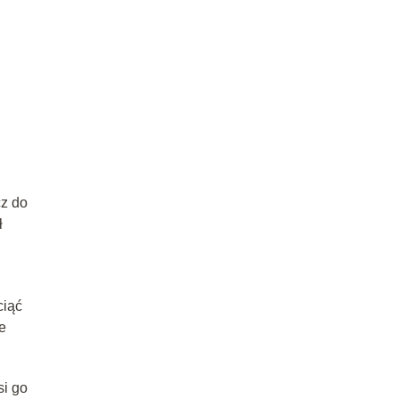
cz do
ł
ciąć
e
si go