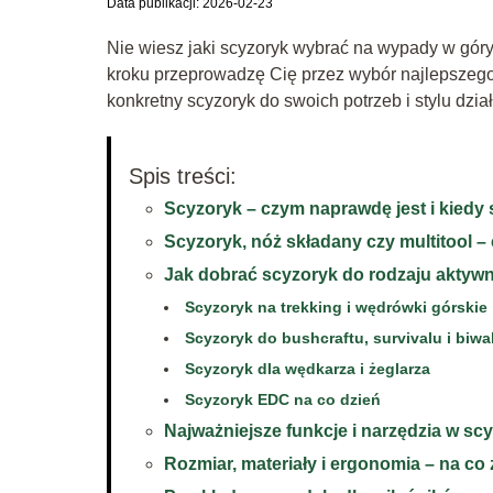
Data publikacji: 2026-02-23
Nie wiesz jaki scyzoryk wybrać na wypady w gór
kroku przeprowadzę Cię przez wybór najlepszego
konkretny scyzoryk do swoich potrzeb i stylu dział
Spis treści:
Scyzoryk – czym naprawdę jest i kiedy 
Scyzoryk, nóż składany czy multitool –
Jak dobrać scyzoryk do rodzaju aktyw
Scyzoryk na trekking i wędrówki górskie
Scyzoryk do bushcraftu, survivalu i biw
Scyzoryk dla wędkarza i żeglarza
Scyzoryk EDC na co dzień
Najważniejsze funkcje i narzędzia w sc
Rozmiar, materiały i ergonomia – na co