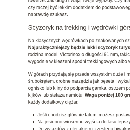
rowerze. Jak długo trwają Twoje wyjazdy. Czy ma
czy raczej być lekkim dodatkiem do podstawowego
naprawdę szukasz.
Scyzoryk na trekking i wędrówki gór
Na klasycznych wędrówkach po znakowanych szla
Najpraktyczniejszy będzie lekki scyzoryk tury
rodzina modeli Victorinox o długości 91 mm, taki
wygodnie w kieszeni spodni trekkingowych albo w
W górach przydają się przede wszystkim duże i ma
śrubokrętem, drobne narzędzia jak pęseta i wykała
ognisko lub kliny do podparcia garnka, ostrzem p
kijków lub stelaża namiotu.
Waga poniżej 100 gr
każdy dodatkowy ciężar.
Jeśli chodzisz głównie latem, możesz postawi
Na jesienno wiosenne wyjścia do lasu lepszy
Do wyjazdów z plecakiem i częstego biwakowa