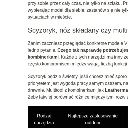
przy sobie przez cały czas, nie tylko na szlaku.
wybierając model dla siebie, zastanów się nie tyl
sytuacjach w mieście.
Scyzoryk, nóż składany czy multi
Zanim zaczniesz przeglądać konkretne modele Vi
jedno pytanie.
Czego tak naprawdę potrzebujes
kombinerkami
. Każde z tych narzędzi ma inny z
często kompromisem między wagą, liczbą funkcji
Scyzoryk będzie świetny, jeśli chcesz mieć spor
priorytetem jest wygoda pracy samym ostrzem, n
drewnie. Multitool z kombinerkami jak
Leatherma
Żeby łatwiej porównać różnice między tymi rozwią
Rodzaj
Najlepsze zastosowanie
narzędzia
outdoor