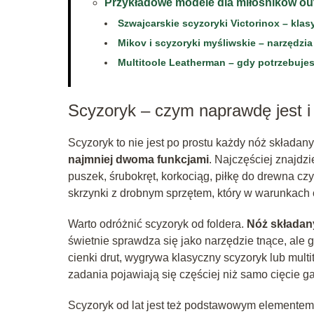
Przykładowe modele dla miłośników o
Szwajcarskie scyzoryki Victorinox – kla
Mikov i scyzoryki myśliwskie – narzędzi
Multitoole Leatherman – gdy potrzebuj
Scyzoryk – czym naprawdę jest i 
Scyzoryk to nie jest po prostu każdy nóż składany
najmniej dwoma funkcjami
. Najczęściej znajdz
puszek, śrubokręt, korkociąg, piłkę do drewna czy
skrzynki z drobnym sprzętem, który w warunkach 
Warto odróżnić scyzoryk od foldera.
Nóż składany
świetnie sprawdza się jako narzędzie tnące, ale 
cienki drut, wygrywa klasyczny scyzoryk lub multi
zadania pojawiają się częściej niż samo cięcie ga
Scyzoryk od lat jest też podstawowym elemente