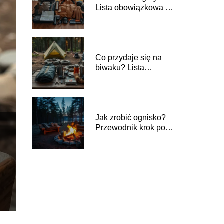
Lista obowiązkowa na
każdą porę roku
Co przydaje się na
biwaku? Lista
niezbędnych
akcesoriów
Jak zrobić ognisko?
Przewodnik krok po
kroku