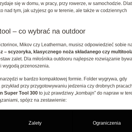
 Przydaje się w domu, w pracy, przy rowerze, w samochodzie. Dla
ko nad tym, jak użyjesz go w terenie, ale także w codziennych
tool – co wybrać na outdoor
ctorinox, Mikov czy Leatherman, musisz odpowiedzieć sobie n
z – scyzoryka, klasycznego noża składanego czy multitool
estaw zalet. Dla miłośnika outdooru najlepsze rozwiązanie byw
 i wygodą przenoszenia.
o narzędzi w bardzo kompaktowej formie. Folder wygrywa, gdy
a przykład przy przygotowywaniu jedzenia czy drobnych pracac
n Super Tool 300
to już prawdziwy „kombajn” do napraw w tere
zaniami, spójrz na zestawienie:
Zalety
Ograniczenia