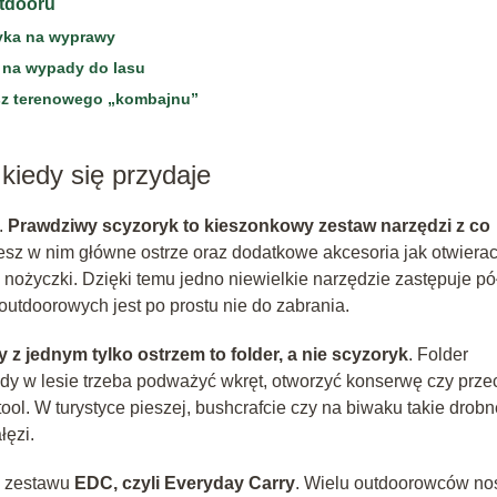
utdooru
syka na wyprawy
a na wypady do lasu
esz terenowego „kombajnu”
kiedy się przydaje
.
Prawdziwy scyzoryk to kieszonkowy zestaw narzędzi z co
iesz w nim główne ostrze oraz dodatkowe akcesoria jak otwiera
 nożyczki. Dzięki temu jedno niewielkie narzędzie zastępuje pó
outdoorowych jest po prostu nie do zabrania.
 z jednym tylko ostrzem to folder, a nie scyzoryk
. Folder
gdy w lesie trzeba podważyć wkręt, otworzyć konserwę czy prze
tool. W turystyce pieszej, bushcrafcie czy na biwaku takie drobn
łęzi.
m zestawu
EDC, czyli Everyday Carry
. Wielu outdoorowców no