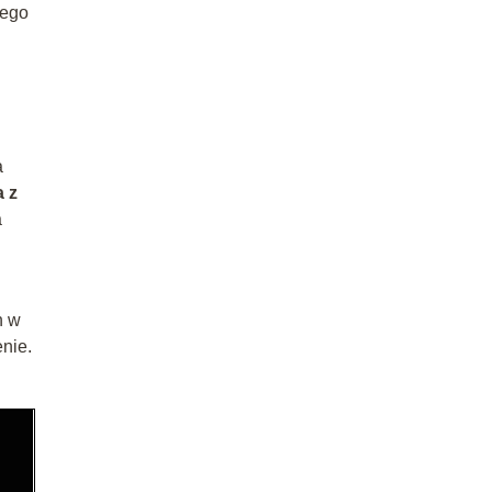
tego
a
a z
a
h w
nie.