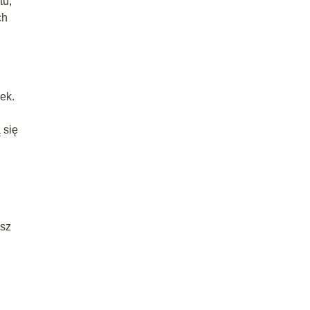
tu,
ch
ek.
 się
esz