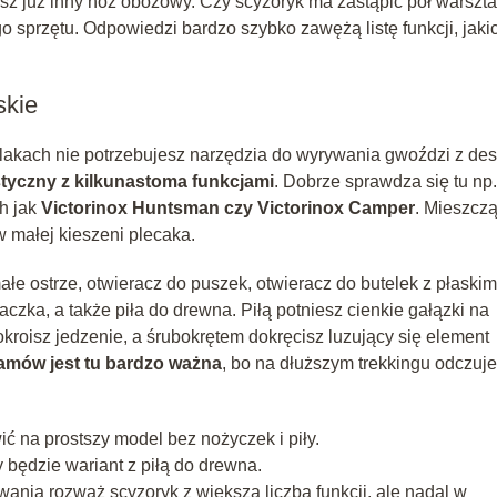
sz już inny nóż obozowy. Czy scyzoryk ma zastąpić pół warszta
 sprzętu. Odpowiedzi bardzo szybko zawężą listę funkcji, jaki
skie
kach nie potrzebujesz narzędzia do wyrywania gwoździ z des
styczny z kilkunastoma funkcjami
. Dobrze sprawdza się tu np.
ch jak
Victorinox Huntsman czy Victorinox Camper
. Mieszczą
 małej kieszeni plecaka.
łe ostrze, otwieracz do puszek, otwieracz do butelek z płaskim
czka, a także piła do drewna. Piłą potniesz cienkie gałązki na
okroisz jedzenie, a śrubokrętem dokręcisz luzujący się element
amów jest tu bardzo ważna
, bo na dłuższym trekkingu odczuj
ć na prostszy model bez nożyczek i piły.
 będzie wariant z piłą do drewna.
nia rozważ scyzoryk z większą liczbą funkcji, ale nadal w