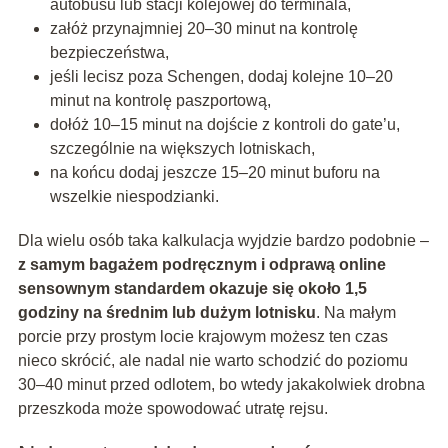
autobusu lub stacji kolejowej do terminala,
załóż przynajmniej 20–30 minut na kontrolę
bezpieczeństwa,
jeśli lecisz poza Schengen, dodaj kolejne 10–20
minut na kontrolę paszportową,
dołóż 10–15 minut na dojście z kontroli do gate’u,
szczególnie na większych lotniskach,
na końcu dodaj jeszcze 15–20 minut buforu na
wszelkie niespodzianki.
Dla wielu osób taka kalkulacja wyjdzie bardzo podobnie –
z samym bagażem podręcznym i odprawą online
sensownym standardem okazuje się około 1,5
godziny na średnim lub dużym lotnisku
. Na małym
porcie przy prostym locie krajowym możesz ten czas
nieco skrócić, ale nadal nie warto schodzić do poziomu
30–40 minut przed odlotem, bo wtedy jakakolwiek drobna
przeszkoda może spowodować utratę rejsu.