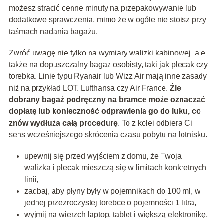
możesz stracić cenne minuty na przepakowywanie lub
dodatkowe sprawdzenia, mimo że w ogóle nie stoisz przy
taśmach nadania bagażu.
Zwróć uwagę nie tylko na wymiary walizki kabinowej, ale
także na dopuszczalny bagaż osobisty, taki jak plecak czy
torebka. Linie typu Ryanair lub Wizz Air mają inne zasady
niż na przykład LOT, Lufthansa czy Air France.
Źle
dobrany bagaż podręczny na bramce może oznaczać
dopłatę lub konieczność odprawienia go do luku, co
znów wydłuża całą procedurę
. To z kolei odbiera Ci
sens wcześniejszego skrócenia czasu pobytu na lotnisku.
upewnij się przed wyjściem z domu, że Twoja
walizka i plecak mieszczą się w limitach konkretnych
linii,
zadbaj, aby płyny były w pojemnikach do 100 ml, w
jednej przezroczystej torebce o pojemności 1 litra,
wyjmij na wierzch laptop, tablet i większą elektronikę,