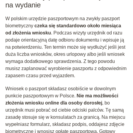
na wydanie
W polskim urzędzie paszportowym na zwykły paszport
biometryczny
czeka się standardowo około miesiąca
od złożenia wniosku
. Podczas wizyty urzędnik od razu
podaje orientacyjną datę odbioru dokumentu i wpisuje ją
na potwierdzeniu. Ten termin może się wydłużyć jeśli jest
duża liczba wniosków, okres urlopowy albo jeśli wniosek
wymaga dodatkowego sprawdzenia. Z tego powodu
musisz zaplanować wyrobienie paszportu z odpowiednim
zapasem czasu przed wyjazdem.
Wniosek o paszport składasz osobiście w dowolnym
punkcie paszportowym w Polsce.
Nie ma możliwości
złożenia wniosku online dla osoby dorosłej
, bo
urzędnik musi pobrać od ciebie odciski palców. Tę samą
zasadę stosuje się w konsulatach za granicą. Na miejscu
wypełniasz formularz, składasz podpis, oddajesz zdjęcie
biometryczne i wnosisz opłatę paszportową. Gotowy