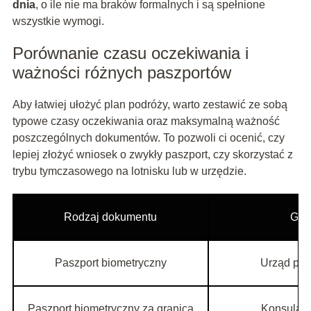
dnia
, o ile nie ma braków formalnych i są spełnione
wszystkie wymogi.
Porównanie czasu oczekiwania i
ważności różnych paszportów
Aby łatwiej ułożyć plan podróży, warto zestawić ze sobą
typowe czasy oczekiwania oraz maksymalną ważność
poszczególnych dokumentów. To pozwoli ci ocenić, czy
lepiej złożyć wniosek o zwykły paszport, czy skorzystać z
trybu tymczasowego na lotnisku lub w urzędzie.
Rodzaj dokumentu
Gdz
Paszport biometryczny
Urząd pas
Paszport biometryczny za granicą
Konsulat 