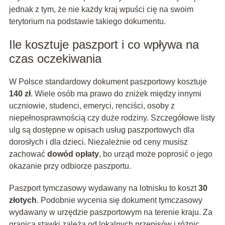
jednak z tym, że nie każdy kraj wpuści cię na swoim
terytorium na podstawie takiego dokumentu.
Ile kosztuje paszport i co wpływa na
czas oczekiwania
W Polsce standardowy dokument paszportowy kosztuje
140 zł
. Wiele osób ma prawo do zniżek między innymi
uczniowie, studenci, emeryci, renciści, osoby z
niepełnosprawnością czy duże rodziny. Szczegółowe listy
ulg są dostępne w opisach usług paszportowych dla
dorosłych i dla dzieci. Niezależnie od ceny musisz
zachować
dowód opłaty
, bo urząd może poprosić o jego
okazanie przy odbiorze paszportu.
Paszport tymczasowy wydawany na lotnisku to koszt
30
złotych
. Podobnie wycenia się dokument tymczasowy
wydawany w urzędzie paszportowym na terenie kraju. Za
granicą stawki zależą od lokalnych przepisów i różnic