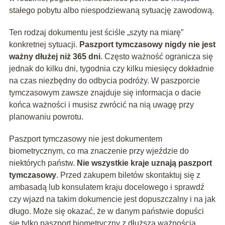
stałego pobytu albo niespodziewaną sytuację zawodową.
Ten rodzaj dokumentu jest ściśle „szyty na miarę”
konkretnej sytuacji.
Paszport tymczasowy nigdy nie jest
ważny dłużej niż 365 dni
. Często ważność ogranicza się
jednak do kilku dni, tygodnia czy kilku miesięcy dokładnie
na czas niezbędny do odbycia podróży. W paszporcie
tymczasowym zawsze znajduje się informacja o dacie
końca ważności i musisz zwrócić na nią uwagę przy
planowaniu powrotu.
Paszport tymczasowy nie jest dokumentem
biometrycznym, co ma znaczenie przy wjeździe do
niektórych państw.
Nie wszystkie kraje uznają paszport
tymczasowy
. Przed zakupem biletów skontaktuj się z
ambasadą lub konsulatem kraju docelowego i sprawdź
czy wjazd na takim dokumencie jest dopuszczalny i na jak
długo. Może się okazać, że w danym państwie dopuści
się tylko paszport biometryczny z dłuższą ważnością.