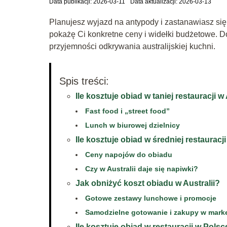
Data publikacji: 2026-03-11
Data aktualizacji: 2026-03-13
Planujesz wyjazd na antypody i zastanawiasz się
pokażę Ci konkretne ceny i widełki budżetowe. Dow
przyjemności odkrywania australijskiej kuchni.
Spis treści:
Ile kosztuje obiad w taniej restauracji w 
Fast food i „street food”
Lunch w biurowej dzielnicy
Ile kosztuje obiad w średniej restauracji
Ceny napojów do obiadu
Czy w Australii daje się napiwki?
Jak obniżyć koszt obiadu w Australii?
Gotowe zestawy lunchowe i promocje
Samodzielne gotowanie i zakupy w mark
Ile kosztuje obiad w restauracji w Polsce