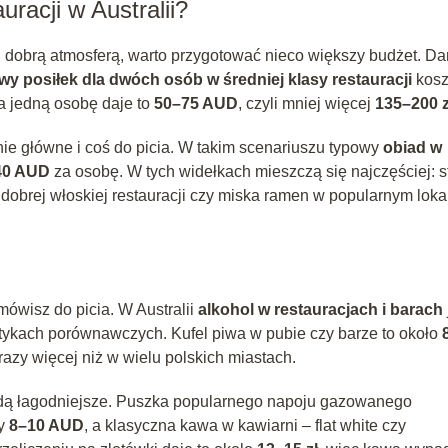
uracji w Australii?
 i dobrą atmosferą, warto przygotować nieco większy budżet. Da
wy posiłek dla dwóch osób w średniej klasy restauracji
kosz
na jedną osobę daje to
50–75 AUD
, czyli mniej więcej
135–200 z
ie główne i coś do picia. W takim scenariuszu typowy
obiad w
40 AUD
za osobę. W tych widełkach mieszczą się najczęściej: s
obrej włoskiej restauracji czy miska ramen w popularnym loka
ówisz do picia. W Australii
alkohol w restauracjach i barach
stykach porównawczych. Kufel piwa w pubie czy barze to około
razy więcej niż w wielu polskich miastach.
ędą łagodniejsze. Puszka popularnego napoju gazowanego
ły
8–10 AUD
, a klasyczna kawa w kawiarni – flat white czy