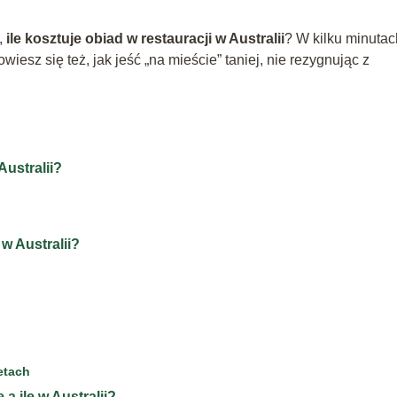
,
ile kosztuje obiad w restauracji w Australii
? W kilku minutac
iesz się też, jak jeść „na mieście” taniej, nie rezygnując z
Australii?
 w Australii?
etach
 a ile w Australii?