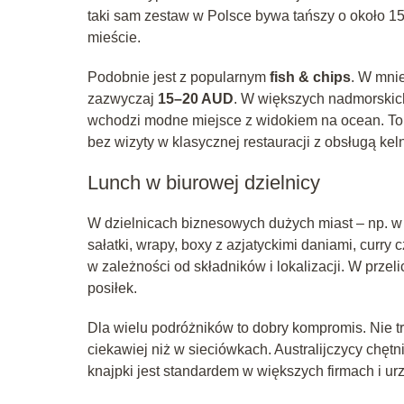
taki sam zestaw w Polsce bywa tańszy o około 15
mieście.
Podobnie jest z popularnym
fish & chips
. W mnie
zazwyczaj
15–20 AUD
. W większych nadmorskich 
wchodzi modne miejsce z widokiem na ocean. To 
bez wizyty w klasycznej restauracji z obsługą kel
Lunch w biurowej dzielnicy
W dzielnicach biznesowych dużych miast – np. w 
sałatki, wrapy, boxy z azjatyckimi daniami, curr
w zależności od składników i lokalizacji. W przel
posiłek.
Dla wielu podróżników to dobry kompromis. Nie tr
ciekawiej niż w sieciówkach. Australijczycy chętni
knajpki jest standardem w większych firmach i ur