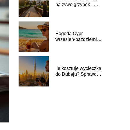
na żywo grzybek –
gdzie oglądać?
Pogoda Cypr
wrzesień-październik
– czy warto jechać?
Ile kosztuje wycieczka
do Dubaju? Sprawdź
aktualne ceny