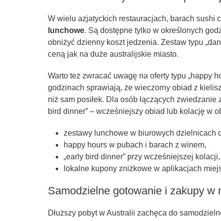
W wielu azjatyckich restauracjach, barach sushi 
lunchowe
. Są dostępne tylko w określonych godz
obniżyć dzienny koszt jedzenia. Zestaw typu „da
ceną jak na duże australijskie miasto.
Warto też zwracać uwagę na oferty typu „happy h
godzinach sprawiają, że wieczorny obiad z kiel
niż sam posiłek. Dla osób łączących zwiedzanie z
bird dinner” – wcześniejszy obiad lub kolację w o
zestawy lunchowe w biurowych dzielnicach d
happy hours w pubach i barach z winem,
„early bird dinner” przy wcześniejszej kolacji,
lokalne kupony zniżkowe w aplikacjach miejs
Samodzielne gotowanie i zakupy w 
Dłuższy pobyt w Australii zachęca do samodzie