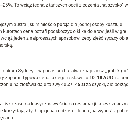
–25%. To wciąż jedna z tańszych opcji zjedzenia „na szybko” w
jszym australijskim mieście porcja dla jednej osoby kosztuje
kurortach cena potrafi podskoczyć o kilka dolarów, jeśli w grę
wciąż jeden z najprostszych sposobów, żeby zjeść sycący obi
nerską.
centrum Sydney – w porze lunchu łatwo znajdziesz „grab & go”
y czy zupami. Typowa cena takiego zestawu to
10–18 AUD
za por
iczeniu na złotówki daje to zwykle
27–45 zł
za szybki, ale porzą
acisz czasu na klasyczne wyjście do restauracji, a jesz znaczni
e korzystają z tych opcji na co dzień – lunch „na wynos” z pobli
zędach.