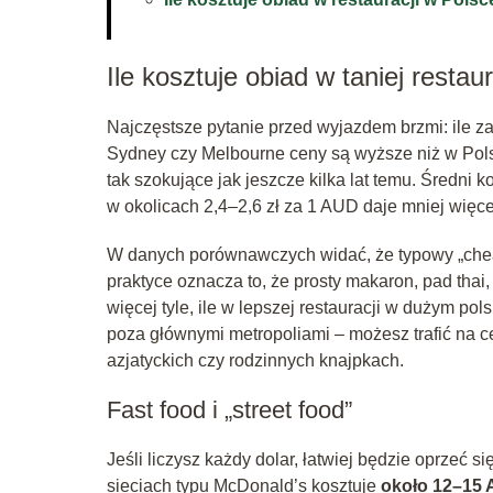
Ile kosztuje obiad w taniej restaur
Najczęstsze pytanie przed wyjazdem brzmi: ile za
Sydney czy Melbourne ceny są wyższe niż w Pols
tak szokujące jak jeszcze kilka lat temu. Średni k
w okolicach 2,4–2,6 zł za 1 AUD daje mniej więc
W danych porównawczych widać, że typowy „chea
praktyce oznacza to, że prosty makaron, pad thai
więcej tyle, ile w lepszej restauracji w dużym po
poza głównymi metropoliami – możesz trafić na c
azjatyckich czy rodzinnych knajpkach.
Fast food i „street food”
Jeśli liczysz każdy dolar, łatwiej będzie oprzeć s
sieciach typu McDonald’s kosztuje
około 12–15