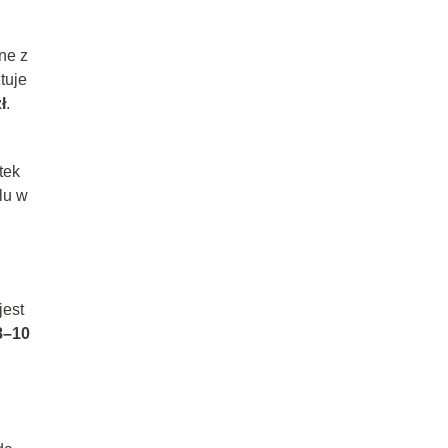
ne z
tuje
ł
.
tek
lu w
jest
8–10