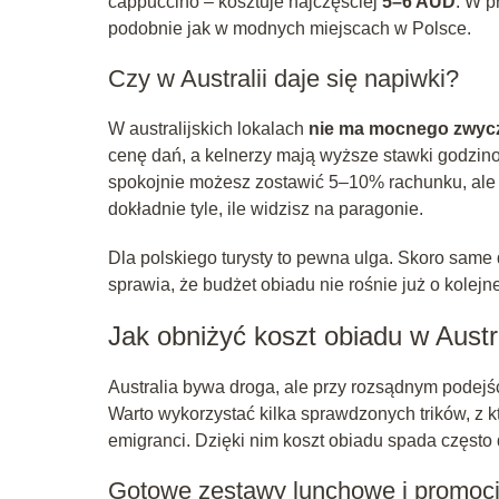
cappuccino – kosztuje najczęściej
5–6 AUD
. W p
podobnie jak w modnych miejscach w Polsce.
Czy w Australii daje się napiwki?
W australijskich lokalach
nie ma mocnego zwycz
cenę dań, a kelnerzy mają wyższe stawki godzino
spokojnie możesz zostawić 5–10% rachunku, ale nik
dokładnie tyle, ile widzisz na paragonie.
Dla polskiego turysty to pewna ulga. Skoro same
sprawia, że budżet obiadu nie rośnie już o kolejn
Jak obniżyć koszt obiadu w Austra
Australia bywa droga, ale przy rozsądnym podejśc
Warto wykorzystać kilka sprawdzonych trików, z k
emigranci. Dzięki nim koszt obiadu spada częst
Gotowe zestawy lunchowe i promoc