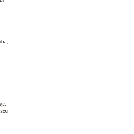
da
oba,
ąc.
jscu