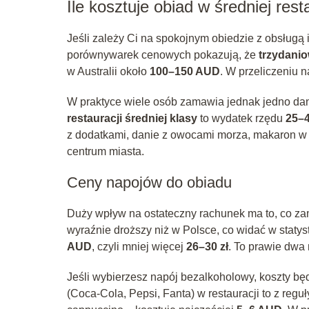
Ile kosztuje obiad w średniej resta
Jeśli zależy Ci na spokojnym obiedzie z obsługą
porównywarek cenowych pokazują, że
trzydanio
w Australii około
100–150 AUD
. W przeliczeniu 
W praktyce wiele osób zamawia jednak jedno dan
restauracji średniej klasy
to wydatek rzędu
25–
z dodatkami, danie z owocami morza, makaron w d
centrum miasta.
Ceny napojów do obiadu
Duży wpływ na ostateczny rachunek ma to, co zam
wyraźnie droższy niż w Polsce, co widać w staty
AUD
, czyli mniej więcej
26–30 zł
. To prawie dwa 
Jeśli wybierzesz napój bezalkoholowy, koszty b
(Coca‑Cola, Pepsi, Fanta) w restauracji to z regu