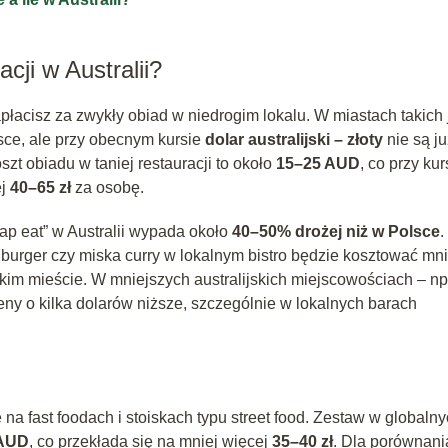
acji w Australii?
płacisz za zwykły obiad w niedrogim lokalu. W miastach takich 
ce, ale przy obecnym kursie
dolar australijski – złoty
nie są ju
oszt obiadu w taniej restauracji to około
15–25 AUD
, co przy kur
ej
40–65 zł
za osobę.
p eat” w Australii wypada około
40–50% drożej niż w Polsce
.
, burger czy miska curry w lokalnym bistro będzie kosztować mni
lskim mieście. W mniejszych australijskich miejscowościach – np
eny o kilka dolarów niższe, szczególnie w lokalnych barach
ię na fast foodach i stoiskach typu street food. Zestaw w globaln
 AUD
, co przekłada się na mniej więcej
35–40 zł
. Dla porównani