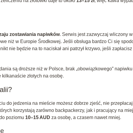
rzeliczeniu na złotówki daje to około
13–15 zł
, więc kawa wypa
aju zostawiania napiwków
. Serwis jest zazwyczaj wliczony w
we niż w Europie Środkowej. Jeśli obsługa bardzo Ci się spod
t nie będzie na to naciskał ani patrzył krzywo, jeśli zapłacisz
 dania są droższe niż w Polsce, brak „obowiązkowego” napiwku
e kilkanaście złotych na osobę.
lii?
iu do jedzenia na mieście możesz dobrze zjeść, nie przepłacaj
tórych korzystają zarówno backpackerzy, jak i pracujący na mie
o do poziomu
10–15 AUD
za osobę, a czasem nawet mniej.
je