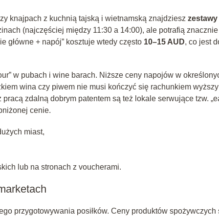
czy knajpach z kuchnią tajską i wietnamską znajdziesz
zestawy
inach (najczęściej między 11:30 a 14:00), ale potrafią znacznie
nie główne + napój” kosztuje wtedy często
10–15 AUD
, co jest 
our” w pubach i wine barach. Niższe ceny napojów w określony
iszkiem wina czy piwem nie musi kończyć się rachunkiem wyższ
 pracą zdalną dobrym patentem są też lokale serwujące tzw. „e
bniżonej cenie.
użych miast,
kich lub na stronach z voucherami.
marketach
lnego przygotowywania posiłków. Ceny produktów spożywczych 