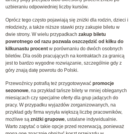
uzbieraniu odpowiedniej liczby kursów.
Oprócz tego często pojawiają się zniżki dla rodzin, dzieci i
młodzieży, a także niższe stawki przy zakupie biletu w
dwie strony. W wielu przypadkach
zakup biletu
powrotnego od razu pozwala oszczędzić od kilku do
kilkunastu procent
w porównaniu do dwóch osobnych
biletów. Dla osób pracujących na kontraktach za granicą
jest to bardzo wygodne rozwiązanie, szczególnie gdy z
góry znają datę powrotu do Polski.
Przewoźnicy potrafią też przygotowywać
promocje
sezonowe
, na przykład tańsze bilety w mniej obleganych
miesiącach czy specjalne oferty dla grup jadących do
pracy. W przypadku wyjazdów zorganizowanych, na
przykład gdy firma wysyła większą liczbę pracowników,
możliwe są
zniżki grupowe
, ustalane indywidualnie.
Warto zapytać o takie opcje przed rezerwacją, ponieważ
mogą one znacznie obniżyć koszt przejazdu w