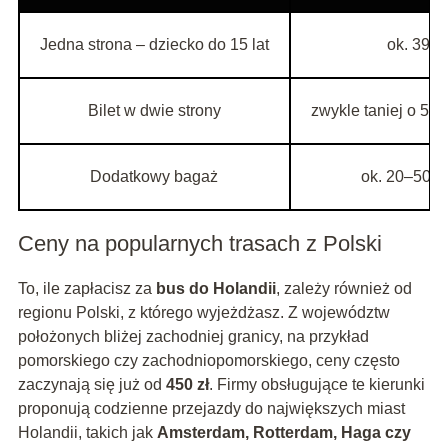
Jedna strona – dziecko do 15 lat
ok. 390–
Bilet w dwie strony
zwykle taniej o 5–1
Dodatkowy bagaż
ok. 20–50 zł
Ceny na popularnych trasach z Polski
To, ile zapłacisz za
bus do Holandii
, zależy również od
regionu Polski, z którego wyjeżdżasz. Z województw
położonych bliżej zachodniej granicy, na przykład
pomorskiego czy zachodniopomorskiego, ceny często
zaczynają się już od
450 zł
. Firmy obsługujące te kierunki
proponują codzienne przejazdy do największych miast
Holandii, takich jak
Amsterdam, Rotterdam, Haga czy