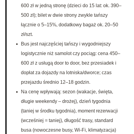
600 zł w jedną stronę (dzieci do 15 lat: ok. 390–
500 zł); bilet w dwie strony zwykle tańszy
łącznie o 5–15%, dodatkowy bagaż ok. 20–50
zł/szt.
Bus jest najczęściej tańszy i wygodniejszy
logistycznie niż samolot czy pociąg: cena 450–
600 zł z usługą door to door, bez przesiadek i
dopłat za dojazdy na lotniska/dworce; czas
przejazdu średnio 12–18 godzin.
Na cenę wpływają: sezon (wakacje, święta,
długie weekendy – drożej), dzień tygodnia
(taniej w środku tygodnia), moment rezerwacji
(wcześniej = taniej), długość trasy, standard
busa (nowoczesne busy, Wi-Fi, klimatyzacja)