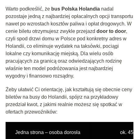
Warto podkreślić, że
bus Polska Holandia
nadal
pozostaje jedną z najbardziej opłacalnych opcji transportu
nawet po wzrostach kosztów paliwa i opłat drogowych. W
cenie biletu otrzymujesz zwykle przejazd
door to door
,
czyli spod drzwi domu w Polsce pod konkretny adres w
Holandii, co eliminuje wydatek na taksówki, pociągi
lokalne czy komunikację miejską. Dla wielu osób
pracujących za granicą oraz odwiedzających rodzinę
właśnie ten model podróżowania jest najbardziej
wygodny i finansowo rozsądny.
Żeby ułatwić Ci orientację, jak kształtują się obecnie ceny
biletów na busy do Holandii, spójrz na przykładowy
przedział kwot, z jakimi realnie możesz się spotkać w
ofertach przewoźników:
Jedna strona – osoba dorosła
ok. 450–