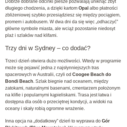
Dobrze dobrane odcinki piesze pozwalają uniknąć zbyt
długiego chodzenia, a dzięki kartom
Opal
albo płatności
zbliżeniowej szybko przesiądziesz się między pociągiem,
promem i autobusem. W dwa dni da się więc „odhaczyć”
główne symbole miasta, ale wciąż pozostanie niedosyt
plaż i szlaków nad klifami.
Trzy dni w Sydney – co dodać?
Trzeci dzień otwiera dużo możliwości. Wtedy w programie
może się pojawić jedna z najsłynniejszych tras
spacerowych w Australii, czyli od
Coogee Beach do
Bondi Beach
. Szlak biegnie nad oceanem, między
zatokami, naturalnymi basenami, cmentarzem położonym
na klifie i popularnymi kąpieliskami. Trasa jest łatwa i
dostępna dla osób o przeciętnej kondycji, a widoki na
oceany i skały robią ogromne wrażenie.
Inna opcja na „dodatkowy” dzień to wyprawa do
Gór