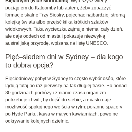
Błękitnych (Blue Mountains)
. Wyruszysz wtedy
pociągiem do Katoomby lub autem, żeby zobaczyć
formacje skalne Trzy Siostry, pojechać najbardziej stromą
kolejką świata albo przejść kilka krótkich szlaków
widokowych. Taka wycieczka zajmuje niemal cały dzień,
ale daje oddech od miasta i pokazuje niezwykłą
australijską przyrodę, wpisaną na listę UNESCO.
Pięć–siedem dni w Sydney – dla kogo
to dobra opcja?
Pięciodniowy pobyt w Sydney to często wybór osób, które
lądują tutaj po raz pierwszy na tak długiej trasie. Po ponad
30 godzinach podróży i zmianie czasu organizm
potrzebuje chwili, by dojść do siebie, a miasto daje
możliwość spokojnego wejścia w rytm: poranne spacery
po Hyde Parku, kawa w małych kawiarniach, powolne
odkrywanie kolejnych dzielnic.