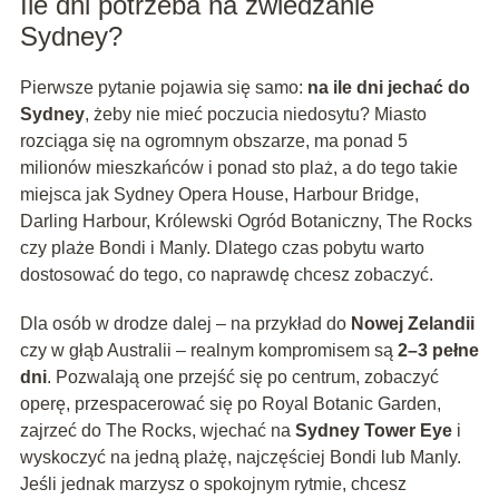
Ile dni potrzeba na zwiedzanie
Sydney?
Pierwsze pytanie pojawia się samo:
na ile dni jechać do
Sydney
, żeby nie mieć poczucia niedosytu? Miasto
rozciąga się na ogromnym obszarze, ma ponad 5
milionów mieszkańców i ponad sto plaż, a do tego takie
miejsca jak Sydney Opera House, Harbour Bridge,
Darling Harbour, Królewski Ogród Botaniczny, The Rocks
czy plaże Bondi i Manly. Dlatego czas pobytu warto
dostosować do tego, co naprawdę chcesz zobaczyć.
Dla osób w drodze dalej – na przykład do
Nowej Zelandii
czy w głąb Australii – realnym kompromisem są
2–3 pełne
dni
. Pozwalają one przejść się po centrum, zobaczyć
operę, przespacerować się po Royal Botanic Garden,
zajrzeć do The Rocks, wjechać na
Sydney Tower Eye
i
wyskoczyć na jedną plażę, najczęściej Bondi lub Manly.
Jeśli jednak marzysz o spokojnym rytmie, chcesz