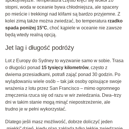
spokojniejsze. Temperatura często kręci się wokół 20
stopni, woda w oceanie bywa chłodniejsza, ale spacery
po mieście i trekkingi nad klifami są bardzo przyjemne. Z
kolei zimą także można zwiedzać, bo temperatura
rzadko
spada poniżej 15°C
, choć kąpiele w oceanie nie zawsze
będą wtedy realną opcją.
Jet lag i długość podróży
Lot z Europy do Sydney to wyzwanie samo w sobie. Trasa
o długości ponad
15 tysięcy kilometrów
, często z
dwiema przesiadkami, potrafi zająć ponad 30 godzin. Po
wylądowaniu wiele osób – tak jak osoby opisujące swoje
wrażenia z lotu przez San Francisco – mimo ogromnego
zmęczenia rzuca się od razu w wir zwiedzania. Dwa–trzy
dni w takim stanie mogą minąć niepostrzeżenie, ale
trudno je w pełni wykorzystać.
Dlatego jeśli masz możliwość, dobrze doliczyć jeden
„miękki” dzień, kiedy plan zakłada tylko lekkie zwiedzanie