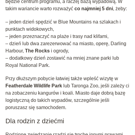
będzie centrum programu, a raczej bazą wypadową. W
takim wariancie warto rozważyć
co najmniej 5 dni
, żeby:
– jeden dzień spędzić w Blue Mountains na szlakach i
punktach widokowych,
– jeden przeznaczyć na plaże i trasy nad klifami,
– dzień lub dwa zarezerwować na miasto, operę, Darling
Harbour,
The Rocks
i ogrody,
– dodatkowy dzień zostawić na mniej znane parki lub
Royal National Park.
Przy dłuższym pobycie łatwiej także wpleść wizytę w
Featherdale Wildlife Park
lub Taronga Zoo, jeśli zależy ci
na zobaczeniu kangurów i koali. Miasto daje dobrą bazę
logistyczną do takich wypadów, szczególnie jeśli
poruszasz się samochodem.
Dla rodzin z dziećmi
Rodzinne zwiedzanie rządzi się trochę innymi prawami.