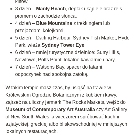
klifów,
3 dzień –
Manly Beach
, deptak i kąpiele oraz rejs
promem o zachodzie słońca,
4 dzień –
Blue Mountains
z trekkingiem lub
przejazdami kolejkami,
5 dzień – Darling Harbour, Sydney Fish Market, Hyde
Park, wieża
Sydney Tower Eye
,
6 dzień – mniej turystyczne dzielnice: Surry Hills,
Newtown, Potts Point, lokalne kawiarnie i bary,
7 dzień – Watsons Bay, spacer do latarni,
odpoczynek nad spokojną zatoką.
W takim tempie masz czas, by usiąść na trawie w
Królewskim Ogrodzie Botanicznym z kubkiem kawy,
zajrzeć na uliczny jarmark The Rocks Markets, wejść do
Museum of Contemporary Art Australia
czy Art Gallery
of New South Wales, a wieczorem spróbować kuchni
azjatyckiej, greckiej albo bliskowschodniej w mniejszych
lokalnych restauracjach.