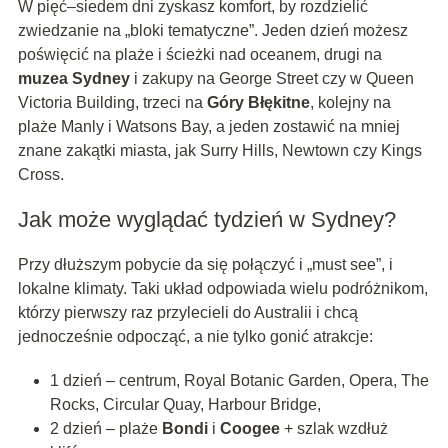
W pięć–siedem dni zyskasz komfort, by rozdzielić
zwiedzanie na „bloki tematyczne”. Jeden dzień możesz
poświęcić na plaże i ścieżki nad oceanem, drugi na
muzea Sydney
i zakupy na George Street czy w Queen
Victoria Building, trzeci na
Góry Błękitne
, kolejny na
plaże Manly i Watsons Bay, a jeden zostawić na mniej
znane zakątki miasta, jak Surry Hills, Newtown czy Kings
Cross.
Jak może wyglądać tydzień w Sydney?
Przy dłuższym pobycie da się połączyć i „must see”, i
lokalne klimaty. Taki układ odpowiada wielu podróżnikom,
którzy pierwszy raz przylecieli do Australii i chcą
jednocześnie odpocząć, a nie tylko gonić atrakcje:
1 dzień – centrum, Royal Botanic Garden, Opera, The
Rocks, Circular Quay, Harbour Bridge,
2 dzień – plaże
Bondi
i
Coogee
+ szlak wzdłuż