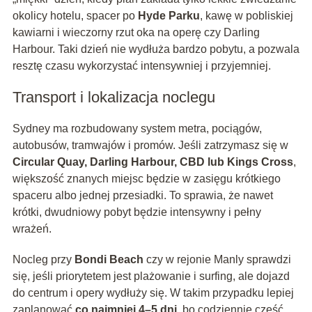
okolicy hotelu, spacer po
Hyde Parku
, kawę w pobliskiej
kawiarni i wieczorny rzut oka na operę czy Darling
Harbour. Taki dzień nie wydłuża bardzo pobytu, a pozwala
resztę czasu wykorzystać intensywniej i przyjemniej.
Transport i lokalizacja noclegu
Sydney ma rozbudowany system metra, pociągów,
autobusów, tramwajów i promów. Jeśli zatrzymasz się w
Circular Quay, Darling Harbour, CBD lub Kings Cross
,
większość znanych miejsc będzie w zasięgu krótkiego
spaceru albo jednej przesiadki. To sprawia, że nawet
krótki, dwudniowy pobyt będzie intensywny i pełny
wrażeń.
Nocleg przy
Bondi Beach
czy w rejonie Manly sprawdzi
się, jeśli priorytetem jest plażowanie i surfing, ale dojazd
do centrum i opery wydłuży się. W takim przypadku lepiej
zaplanować
co najmniej 4–5 dni
, bo codziennie część