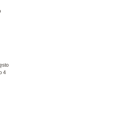
o
ęsto
o 4