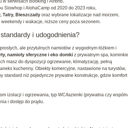
u w serwisach Booking i Airbnb,
typu Slowhop i AlohaCamp od 2020 do 2023 roku,
 Tatry, Bieszczady
oraz wybrane lokalizacje nad morzem,
 weekendy i wakacje, niższe ceny poza sezonem.
 standardy i udogodnienia?
prostych, ale przytulnych namiotów z wygodnym łóżkiem i
ty, namioty sferyczne i eko domki
z prywatnym spa, kominkie
ch masz do dyspozycji ogrzewanie, klimatyzację, pełną
b aneks kuchenny. Obiekty komercyjne, nastawione na turystów,
y standard niż pojedyncze prywatne konstrukcje, gdzie komfort
om izolacji i ogrzewania, typ WC/łazienki (prywatna czy wspóln
nia i dostęp do prądu.