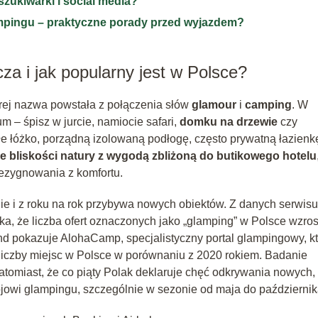
szukiwarki i social media?
ampingu – praktyczne porady przed wyjazdem?
za i jak popularny jest w Polsce?
ej nazwa powstała z połączenia słów
glamour
i
camping
. W
 – śpisz w jurcie, namiocie safari,
domku na drzewie
czy
łe łóżko, porządną izolowaną podłogę, często prywatną łazienk
e bliskości natury z wygodą zbliżoną do butikowego hotelu
rezygnowania z komfortu.
e i z roku na rok przybywa nowych obiektów. Z danych serwisu
a, że liczba ofert oznaczonych jako „glamping” w Polsce wzro
nd pokazuje AlohaCamp, specjalistyczny portal glampingowy, kt
t liczby miejsc w Polsce w porównaniu z 2020 rokiem. Badanie
tomiast, że co piąty Polak deklaruje chęć odkrywania nowych,
ojowi glampingu, szczególnie w sezonie od maja do październik