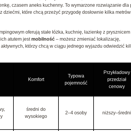
ienkę, czasem aneks kuchenny. To wymarzone rozwiązanie dla 
z dziećmi, które chcą przeżyć przygodę dosłownie kilka metró
ingowym oferują stałe łóżka, kuchnię, łazienkę z prysznicem 
ich atutem jest
mobilność
– możesz zmieniać lokalizację,
 aktywnych, którzy chcą w ciągu jednego wyjazdu odwiedzić ki
Przykładowy
Typowa
Komfort
przedział
pojemność
cenowy
wy,
średni do
2–4 osoby
niższy–średni
ny
wysokiego