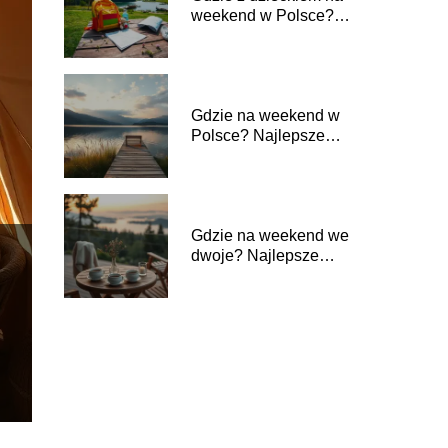
weekend w Polsce?
Najlepsze miejsca do
odwiedzenia
Gdzie na weekend w
Polsce? Najlepsze
miejsca na
wypoczynek
Gdzie na weekend we
dwoje? Najlepsze
pomysły na
romantyczny wypad