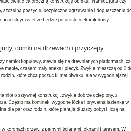
łaściciela o całoroczną konstrukcję obiektu. Namiot, jurta czy
ę, szczelną poszycie, bezpieczne ogrzewanie i dopuszczenie d
b przy silnym wietrze będzie po prostu niekomfortowy.
jurty, domki na drzewach i przyczepy
i czy namiot kopułowy, stawia się na drewnianych platformach, cz
we meble, czasem mały aneks i piecyk. Zwykle mieszczą od 2 d
h rodzin, które chcą poczuć klimat biwaku, ale w wygodniejszej
amiot o sztywnej konstrukcji, zwykle dobrze ocieplony, z
za. Często ma kominek, wygodne łóżka i prywatną łazienkę w
 dla par oraz rodzin, które planują dłuższy pobyt i liczą na
 w koronach drzew, z pełnymi ścianami, oknami i tarasem. W