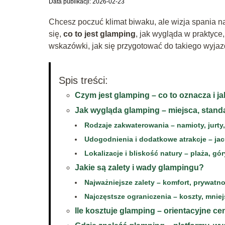
Data publikacji: 2026-02-23
Chcesz poczuć klimat biwaku, ale wizja spania na
się,
co to jest glamping
, jak wygląda w praktyce,
wskazówki, jak się przygotować do takiego wyjaz
Spis treści:
Czym jest glamping – co to oznacza i j
Jak wygląda glamping – miejsca, stand
Rodzaje zakwaterowania – namioty, jurty
Udogodnienia i dodatkowe atrakcje – jacu
Lokalizacje i bliskość natury – plaża, góry
Jakie są zalety i wady glampingu?
Najważniejsze zalety – komfort, prywatno
Najczęstsze ograniczenia – koszty, mni
Ile kosztuje glamping – orientacyjne ce