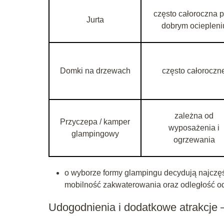
często całoroczna p
Jurta
dobrym ociepleni
Domki na drzewach
często całoroczn
zależna od
Przyczepa / kamper
wyposażenia i
glampingowy
ogrzewania
o wyborze formy glampingu decydują najczęści
mobilność zakwaterowania oraz odległość od u
Udogodnienia i dodatkowe atrakcje –