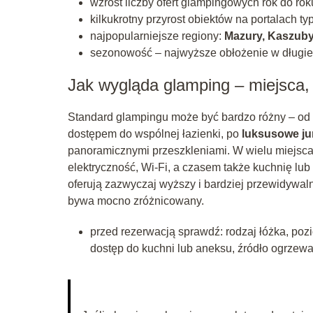
wzrost liczby ofert glampingowych rok do rok
kilkukrotny przyrost obiektów na portalach 
najpopularniejsze regiony:
Mazury, Kaszuby,
sezonowość – najwyższe obłożenie w długie
Jak wygląda glamping – miejsca,
Standard glampingu może być bardzo różny – od 
dostępem do wspólnej łazienki, po
luksusowe jur
panoramicznymi przeszkleniami. W wielu miejsca
elektryczność, Wi‑Fi, a czasem także kuchnię lu
oferują zazwyczaj wyższy i bardziej przewidywaln
bywa mocno zróżnicowany.
przed rezerwacją sprawdź: rodzaj łóżka, pozi
dostęp do kuchni lub aneksu, źródło ogrzewa