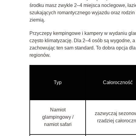
środku masz zwykle 2–4 miejsca noclegowe, łaz
szukających romantycznego wyjazdu oraz rodzin 
ziemią.
Przyczepy kempingowe i kampery w wydaniu glamp
często klimatyzację. Dla 2–4 osób są wygodne, a 
zachowując ten sam standard. To dobra opcja dla
regionów.
Typ
Całoroczność
Namiot
zazwyczaj sezono
glampingowy /
rzadziej całorocz
namiot safari