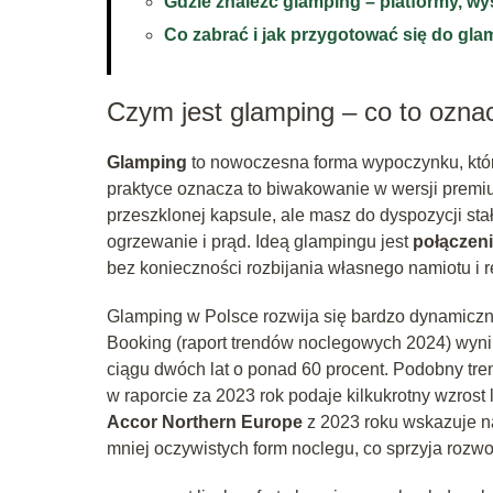
Gdzie znaleźć glamping – platformy, wy
Co zabrać i jak przygotować się do gl
Czym jest glamping – co to oznac
Glamping
to nowoczesna forma wypoczynku, któr
praktyce oznacza to biwakowanie w wersji premium
przeszklonej kapsule, ale masz do dyspozycji sta
ogrzewanie i prąd. Ideą glampingu jest
połączeni
bez konieczności rozbijania własnego namiotu i 
Glamping w Polsce rozwija się bardzo dynamiczni
Booking (raport trendów noclegowych 2024) wynik
ciągu dwóch lat o ponad 60 procent. Podobny tre
w raporcie za 2023 rok podaje kilkukrotny wzros
Accor Northern Europe
z 2023 roku wskazuje na
mniej oczywistych form noclegu, co sprzyja rozw