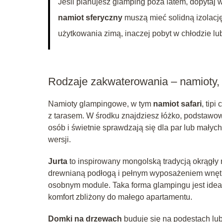
Jeśli planujesz glamping poza latem, dopytaj w
namiot sferyczny
muszą mieć solidną izolacj
użytkowania zimą, inaczej pobyt w chłodzie lu
Rodzaje zakwaterowania – namioty, 
Namioty glampingowe, w tym
namiot safari
, tip
z tarasem. W środku znajdziesz łóżko, podstawo
osób i świetnie sprawdzają się dla par lub małyc
wersji.
Jurta
to inspirowany mongolską tradycją okrągły n
drewnianą podłogą i pełnym wyposażeniem wnętr
osobnym module. Taka forma glampingu jest idealna
komfort zbliżony do małego apartamentu.
Domki na drzewach
buduje się na podestach lub