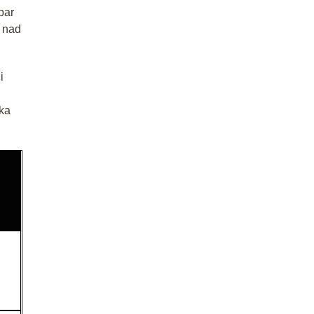
par
w nad
i
lka