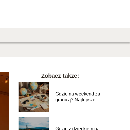
Zobacz także:
Gdzie na weekend za
granicą? Najlepsze
kierunki na krótki
wypad
Gdzie z dzieckiem na