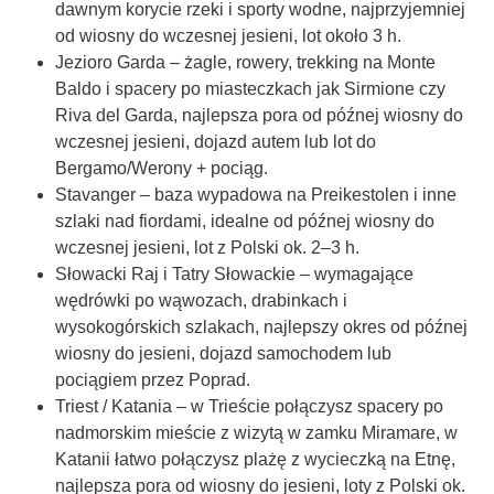
dawnym korycie rzeki i sporty wodne, najprzyjemniej
od wiosny do wczesnej jesieni, lot około 3 h.
Jezioro Garda – żagle, rowery, trekking na Monte
Baldo i spacery po miasteczkach jak Sirmione czy
Riva del Garda, najlepsza pora od późnej wiosny do
wczesnej jesieni, dojazd autem lub lot do
Bergamo/Werony + pociąg.
Stavanger – baza wypadowa na Preikestolen i inne
szlaki nad fiordami, idealne od późnej wiosny do
wczesnej jesieni, lot z Polski ok. 2–3 h.
Słowacki Raj i Tatry Słowackie – wymagające
wędrówki po wąwozach, drabinkach i
wysokogórskich szlakach, najlepszy okres od późnej
wiosny do jesieni, dojazd samochodem lub
pociągiem przez Poprad.
Triest / Katania – w Trieście połączysz spacery po
nadmorskim mieście z wizytą w zamku Miramare, w
Katanii łatwo połączysz plażę z wycieczką na Etnę,
najlepsza pora od wiosny do jesieni, loty z Polski ok.