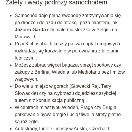
Zalety i wady podróży samochodem
Samochód daje pełną swobodę zatrzymywania się
po drodze i dojazdu do atrakcji poza miastem, jak
Jezioro Garda
czy małe miasteczka w Belgii i na
Morawach.
Przy 3–4 osobach koszty paliwa i opłat drogowych
rozkładają się korzystnie w porównaniu z biletami
lotniczymi.
Możesz zabrać więcej bagażu, sprzęt sportowy czy
zakupy z Berlina, Wiednia lub Mediolanu bez limitów
wagowych.
Do wielu miejsc w górach (Słowacki Raj, Tatry
Słowackie) czy na wybrzeżu dojedziesz szybciej
autem niż komunikacją publiczną.
W centrach miast typu Wiedeń, Praga czy Brugia
parkowanie bywa drogie i uciążliwe, a strefy płatne
są rozległe.
Autostrady, tunele i mosty w Austrii, Czechach,