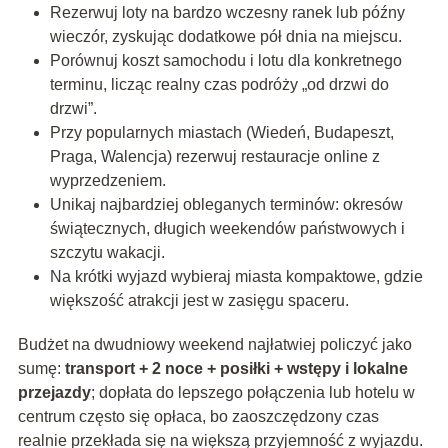
Rezerwuj loty na bardzo wczesny ranek lub późny
wieczór, zyskując dodatkowe pół dnia na miejscu.
Porównuj koszt samochodu i lotu dla konkretnego
terminu, licząc realny czas podróży „od drzwi do
drzwi”.
Przy popularnych miastach (Wiedeń, Budapeszt,
Praga, Walencja) rezerwuj restauracje online z
wyprzedzeniem.
Unikaj najbardziej obleganych terminów: okresów
świątecznych, długich weekendów państwowych i
szczytu wakacji.
Na krótki wyjazd wybieraj miasta kompaktowe, gdzie
większość atrakcji jest w zasięgu spaceru.
Budżet na dwudniowy weekend najłatwiej policzyć jako
sumę:
transport + 2 noce + posiłki + wstępy i lokalne
przejazdy
; dopłata do lepszego połączenia lub hotelu w
centrum często się opłaca, bo zaoszczędzony czas
realnie przekłada się na większą przyjemność z wyjazdu.