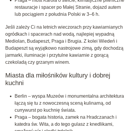
Praga – most Karola o świcie, klimatyczne piwniczne
restauracje i spacer po Małej Stranie, dojazd autem
lub pociągiem z południa Polski w 3–6 h.
Jeśli zależy Ci na letnich wieczorach przy kawiarnianych
ogródkach i spacerach nad wodą, najlepiej wypadną
Mediolan, Budapeszt, Praga i Brugia. Z kolei Wiedeń i
Budapeszt są wyjątkowo nastrojowe zimą, gdy dochodzą
jarmarki, iluminacje i przytulne kawiarnie z gorącą
czekoladą czy grzanym winem.
Miasta dla miłośników kultury i dobrej
kuchni
Berlin – wyspa Muzeów i monumentalna architektura
łączą się tu z nowoczesną sceną kulinarną, od
currywurst po kuchnię świata.
Praga – bogata historia, zamek na Hradczanach i
katedra św. Wita, a do tego gulasz z knedlikami,