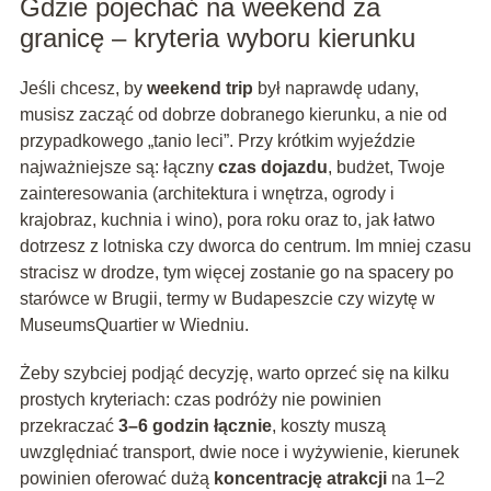
Gdzie pojechać na weekend za
granicę – kryteria wyboru kierunku
Jeśli chcesz, by
weekend trip
był naprawdę udany,
musisz zacząć od dobrze dobranego kierunku, a nie od
przypadkowego „tanio leci”. Przy krótkim wyjeździe
najważniejsze są: łączny
czas dojazdu
, budżet, Twoje
zainteresowania (architektura i wnętrza, ogrody i
krajobraz, kuchnia i wino), pora roku oraz to, jak łatwo
dotrzesz z lotniska czy dworca do centrum. Im mniej czasu
stracisz w drodze, tym więcej zostanie go na spacery po
starówce w Brugii, termy w Budapeszcie czy wizytę w
MuseumsQuartier w Wiedniu.
Żeby szybciej podjąć decyzję, warto oprzeć się na kilku
prostych kryteriach: czas podróży nie powinien
przekraczać
3–6 godzin łącznie
, koszty muszą
uwzględniać transport, dwie noce i wyżywienie, kierunek
powinien oferować dużą
koncentrację atrakcji
na 1–2