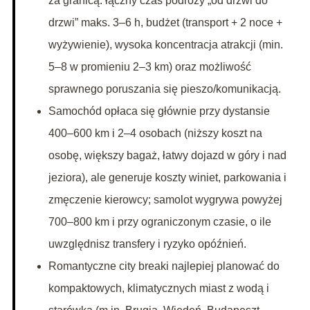
za granicą: łączny czas podróży „od drzwi do
drzwi” maks. 3–6 h, budżet (transport + 2 noce +
wyżywienie), wysoka koncentracja atrakcji (min.
5–8 w promieniu 2–3 km) oraz możliwość
sprawnego poruszania się pieszo/komunikacją.
Samochód opłaca się głównie przy dystansie
400–600 km i 2–4 osobach (niższy koszt na
osobę, większy bagaż, łatwy dojazd w góry i nad
jeziora), ale generuje koszty winiet, parkowania i
zmęczenie kierowcy; samolot wygrywa powyżej
700–800 km i przy ograniczonym czasie, o ile
uwzględnisz transfery i ryzyko opóźnień.
Romantyczne city breaki najlepiej planować do
kompaktowych, klimatycznych miast z wodą i