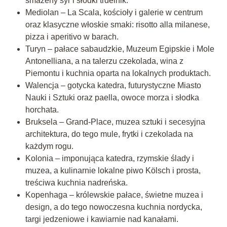
smažený sýr i słodki trdelnik.
Mediolan – La Scala, kościoły i galerie w centrum
oraz klasyczne włoskie smaki: risotto alla milanese,
pizza i aperitivo w barach.
Turyn – pałace sabaudzkie, Muzeum Egipskie i Mole
Antonelliana, a na talerzu czekolada, wina z
Piemontu i kuchnia oparta na lokalnych produktach.
Walencja – gotycka katedra, futurystyczne Miasto
Nauki i Sztuki oraz paella, owoce morza i słodka
horchata.
Bruksela – Grand-Place, muzea sztuki i secesyjna
architektura, do tego mule, frytki i czekolada na
każdym rogu.
Kolonia – imponująca katedra, rzymskie ślady i
muzea, a kulinarnie lokalne piwo Kölsch i prosta,
treściwa kuchnia nadreńska.
Kopenhaga – królewskie pałace, świetne muzea i
design, a do tego nowoczesna kuchnia nordycka,
targi jedzeniowe i kawiarnie nad kanałami.