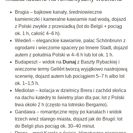
Brugia – bajkowe kanały, średniowieczne
kamieniczki i kameralne kawiarnie nad wodą, dojazd
z Polski zwykle z przesiadką (lot do Belgii + pociąg
ok. 1 h, całość 4–6 h).
Wiedeń – eleganckie kawiarnie, pałac Schönbrunn z
ogrodami i wieczorne spacery po Innere Stadt, dojazd
autem z południa Polski w 4–6 h lub lot ok. 1 h.
Budapeszt – widok na
Dunaj
z Baszty Rybackiej i
wieczorne termy Gellért tworzą wyjątkowo nastrojową
scenerię, dojazd autem lub pociągiem 5–7 h albo lot
ok. 1–1,5 h.
Mediolan – kolacja w dzielnicy Brera i zachód słońca
na dachu katedry to świetny plan dla par, lot z Polski
trwa około 2 h (często na lotnisko Bergamo).
Gandawa – romantyczne rejsy po kanałach i widok
trzech wież starego miasta, dojazd jak do Brugii: lot
do Belgii plus pociąg ok. 30–40 minut.