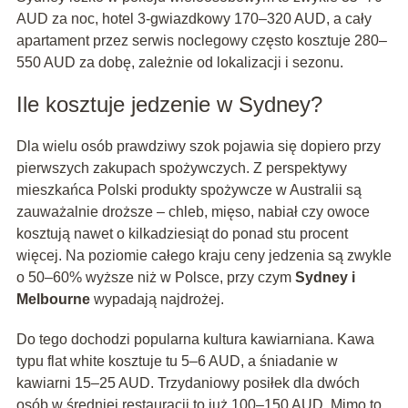
AUD za noc, hotel 3-gwiazdkowy 170–320 AUD, a cały
apartament przez serwis noclegowy często kosztuje 280–
550 AUD za dobę, zależnie od lokalizacji i sezonu.
Ile kosztuje jedzenie w Sydney?
Dla wielu osób prawdziwy szok pojawia się dopiero przy
pierwszych zakupach spożywczych. Z perspektywy
mieszkańca Polski produkty spożywcze w Australii są
zauważalnie droższe – chleb, mięso, nabiał czy owoce
kosztują nawet o kilkadziesiąt do ponad stu procent
więcej. Na poziomie całego kraju ceny jedzenia są zwykle
o 50–60% wyższe niż w Polsce, przy czym
Sydney i
Melbourne
wypadają najdrożej.
Do tego dochodzi popularna kultura kawiarniana. Kawa
typu flat white kosztuje tu 5–6 AUD, a śniadanie w
kawiarni 15–25 AUD. Trzydaniowy posiłek dla dwóch
osób w średniej restauracji to już 100–150 AUD. Mimo to