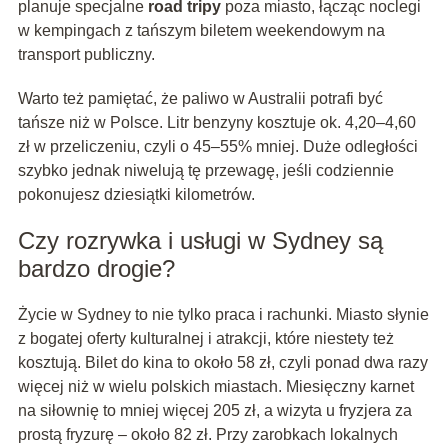
planuje specjalne
road tripy
poza miasto, łącząc noclegi
w kempingach z tańszym biletem weekendowym na
transport publiczny.
Warto też pamiętać, że paliwo w Australii potrafi być
tańsze niż w Polsce. Litr benzyny kosztuje ok. 4,20–4,60
zł w przeliczeniu, czyli o 45–55% mniej. Duże odległości
szybko jednak niwelują tę przewagę, jeśli codziennie
pokonujesz dziesiątki kilometrów.
Czy rozrywka i usługi w Sydney są
bardzo drogie?
Życie w Sydney to nie tylko praca i rachunki. Miasto słynie
z bogatej oferty kulturalnej i atrakcji, które niestety też
kosztują. Bilet do kina to około 58 zł, czyli ponad dwa razy
więcej niż w wielu polskich miastach. Miesięczny karnet
na siłownię to mniej więcej 205 zł, a wizyta u fryzjera za
prostą fryzurę – około 82 zł. Przy zarobkach lokalnych