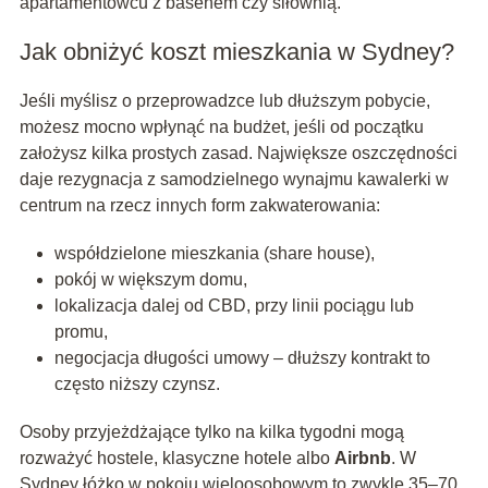
apartamentowcu z basenem czy siłownią.
Jak obniżyć koszt mieszkania w Sydney?
Jeśli myślisz o przeprowadzce lub dłuższym pobycie,
możesz mocno wpłynąć na budżet, jeśli od początku
założysz kilka prostych zasad. Największe oszczędności
daje rezygnacja z samodzielnego wynajmu kawalerki w
centrum na rzecz innych form zakwaterowania:
współdzielone mieszkania (share house),
pokój w większym domu,
lokalizacja dalej od CBD, przy linii pociągu lub
promu,
negocjacja długości umowy – dłuższy kontrakt to
często niższy czynsz.
Osoby przyjeżdżające tylko na kilka tygodni mogą
rozważyć hostele, klasyczne hotele albo
Airbnb
. W
Sydney łóżko w pokoju wieloosobowym to zwykle 35–70