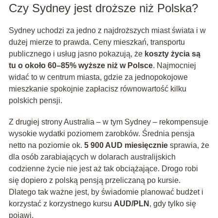
Czy Sydney jest droższe niż Polska?
Sydney uchodzi za jedno z najdroższych miast świata i w
dużej mierze to prawda. Ceny mieszkań, transportu
publicznego i usług jasno pokazują, że
koszty życia są
tu o około 60–85% wyższe niż w Polsce
. Najmocniej
widać to w centrum miasta, gdzie za jednopokojowe
mieszkanie spokojnie zapłacisz równowartość kilku
polskich pensji.
Z drugiej strony Australia – w tym Sydney – rekompensuje
wysokie wydatki poziomem zarobków. Średnia pensja
netto na poziomie ok.
5 900 AUD miesięcznie
sprawia, że
dla osób zarabiających w dolarach australijskich
codzienne życie nie jest aż tak obciążające. Drogo robi
się dopiero z polską pensją przeliczaną po kursie.
Dlatego tak ważne jest, by świadomie planować budżet i
korzystać z korzystnego kursu
AUD/PLN
, gdy tylko się
pojawi.