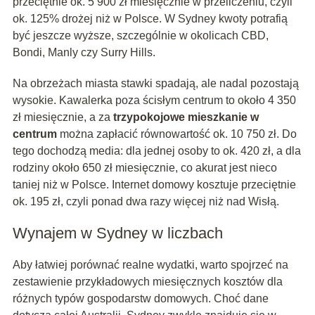
przeciętnie ok. 5 900 zł miesięcznie w przeliczeniu, czyli
ok. 125% drożej niż w Polsce. W Sydney kwoty potrafią
być jeszcze wyższe, szczególnie w okolicach CBD,
Bondi, Manly czy Surry Hills.
Na obrzeżach miasta stawki spadają, ale nadal pozostają
wysokie. Kawalerka poza ścisłym centrum to około 4 350
zł miesięcznie, a za
trzypokojowe mieszkanie w
centrum
można zapłacić równowartość ok. 10 750 zł. Do
tego dochodzą media: dla jednej osoby to ok. 420 zł, a dla
rodziny około 650 zł miesięcznie, co akurat jest nieco
taniej niż w Polsce. Internet domowy kosztuje przeciętnie
ok. 195 zł, czyli ponad dwa razy więcej niż nad Wisłą.
Wynajem w Sydney w liczbach
Aby łatwiej porównać realne wydatki, warto spojrzeć na
zestawienie przykładowych miesięcznych kosztów dla
różnych typów gospodarstw domowych. Choć dane