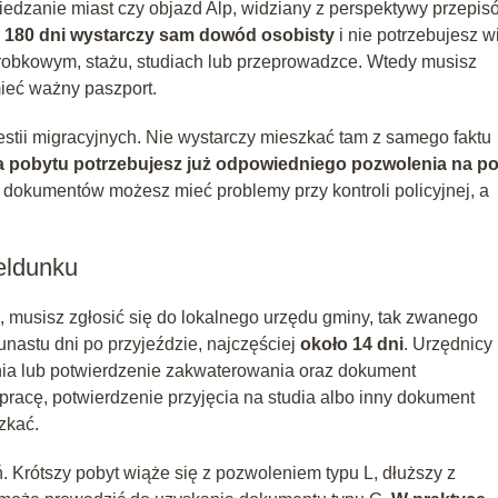
zwiedzanie miast czy objazd Alp, widziany z perspektywy przepis
u 180 dni wystarczy sam dowód osobisty
i nie potrzebujesz wi
arobkowym, stażu, studiach lub przeprowadzce. Wtedy musisz
ieć ważny paszport.
stii migracyjnych. Nie wystarczy mieszkać tam z samego faktu
a pobytu potrzebujesz już odpowiedniego pozwolenia na p
h dokumentów możesz mieć problemy przy kontroli policyjnej, a
eldunku
ni, musisz zgłosić się do lokalnego urzędu gminy, tak zwanego
nastu dni po przyjeździe, najczęściej
około 14 dni
. Urzędnicy
ia lub potwierdzenie zakwaterowania oraz dokument
pracę, potwierdzenie przyjęcia na studia albo inny dokument
zkać.
Krótszy pobyt wiąże się z pozwoleniem typu L, dłuższy z