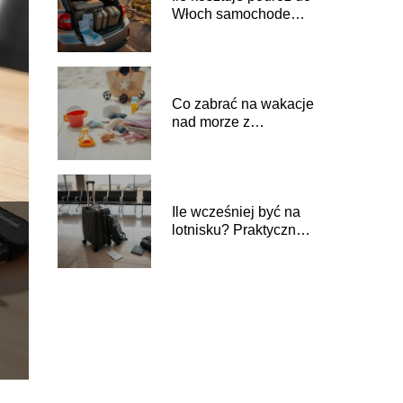
Włoch samochodem?
Praktyczne porady i
koszty
Co zabrać na wakacje
nad morze z
dzieckiem?
Praktyczne porady
Ile wcześniej być na
lotnisku? Praktyczne
wskazówki dla
podróżnych