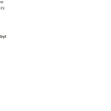
ów
zy.
obyt