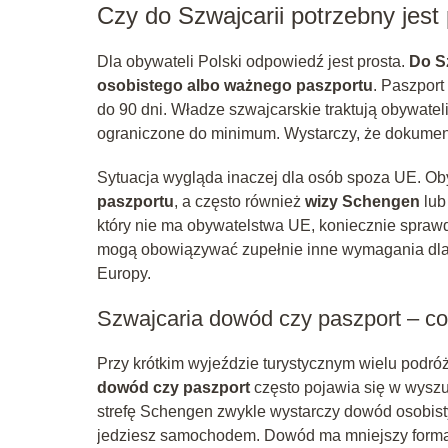
Czy do Szwajcarii potrzebny jest
Dla obywateli Polski odpowiedź jest prosta.
Do S
osobistego albo ważnego paszportu
. Paszport
do 90 dni. Władze szwajcarskie traktują obywate
ograniczone do minimum. Wystarczy, że dokumen
Sytuacja wygląda inaczej dla osób spoza UE. Ob
paszportu
, a często również
wizy Schengen
lub
który nie ma obywatelstwa UE, koniecznie spra
mogą obowiązywać zupełnie inne wymagania dla 
Europy.
Szwajcaria dowód czy paszport – co 
Przy krótkim wyjeździe turystycznym wielu podróż
dowód czy paszport
często pojawia się w wyszu
strefę Schengen zwykle wystarczy dowód osobisty
jedziesz samochodem. Dowód ma mniejszy format,