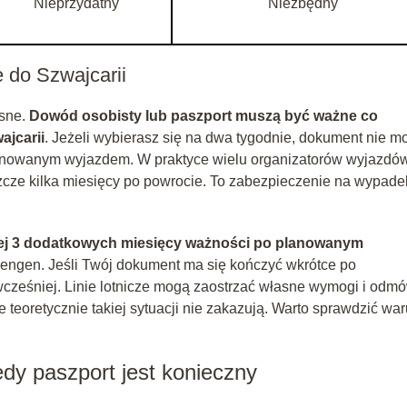
Nieprzydatny
Niezbędny
 do Szwajcarii
asne.
Dowód osobisty lub paszport muszą być ważne co
ajcarii
. Jeżeli wybierasz się na dwa tygodnie, dokument nie m
 planowanym wyjazdem. W praktyce wielu organizatorów wyjazdó
cze kilka miesięcy po powrocie. To zabezpieczenie na wypade
ej 3 dodatkowych miesięcy ważności po planowanym
hengen. Jeśli Twój dokument ma się kończyć wkrótce po
wcześniej. Linie lotnicze mogą zaostrzać własne wymogi i odm
teoretycznie takiej sytuacji nie zakazują. Warto sprawdzić war
edy paszport jest konieczny