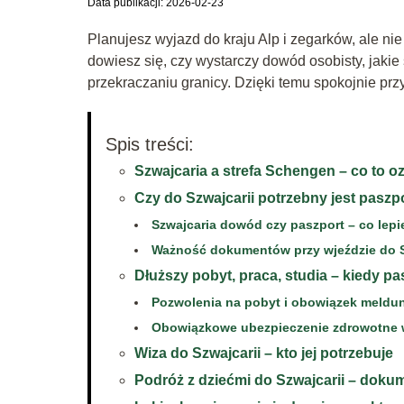
Data publikacji: 2026-02-23
Planujesz wyjazd do kraju Alp i zegarków, ale nie 
dowiesz się, czy wystarczy dowód osobisty, jak
przekraczaniu granicy. Dzięki temu spokojnie pr
Spis treści:
Szwajcaria a strefa Schengen – co to 
Czy do Szwajcarii potrzebny jest paszp
Szwajcaria dowód czy paszport – co lepi
Ważność dokumentów przy wjeździe do S
Dłuższy pobyt, praca, studia – kiedy pa
Pozwolenia na pobyt i obowiązek meldu
Obowiązkowe ubezpieczenie zdrowotne w
Wiza do Szwajcarii – kto jej potrzebuje
Podróż z dziećmi do Szwajcarii – doku