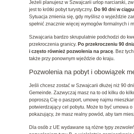
Jeżeli planujesz w Szwajcarii urlop narciarski, 
jest to krótki pobyt turystyczny.
Do 90 dni w ciąg
Sytuacja zmienia się, gdy myślisz o wyjeździe z
spełnić znacznie więcej wymogów formalnych i m
Szwajcaria bardzo skrupulatnie podchodzi do kwe
przekroczenia granicy.
Po przekroczeniu 90 dni
i często również pozwolenia na pracę
. Bez tyc
także przy ponownym wjeździe do kraju.
Pozwolenia na pobyt i obowiązek m
Jeśli chcesz zostać w Szwajcarii dłużej niż 90 d
Gemeinde. Zazwyczaj masz na to od kilku do kilku
poproszą Cię o paszport, umowę najmu mieszkan
potwierdzający cel pobytu. Może to być umowa o 
pokazujący, że masz realny powód, aby tam mies
Dla osób z UE wydawane są różne typy zezwoleń. 