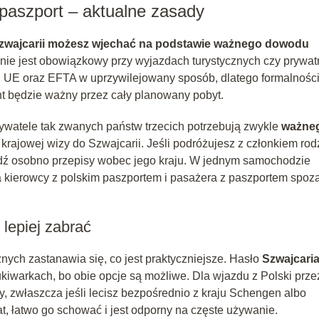
 paszport – aktualne zasady
zwajcarii możesz wjechać na podstawie ważnego dowodu
 nie jest obowiązkowy przy wyjazdach turystycznych czy prywa
li UE oraz EFTA w uprzywilejowany sposób, dlatego formalności
t będzie ważny przez cały planowany pobyt.
ywatele tak zwanych państw trzecich potrzebują zwykle
ważne
 krajowej wizy do Szwajcarii. Jeśli podróżujesz z członkiem rod
wdź osobno przepisy wobec jego kraju. W jednym samochodzie
kierowcy z polskim paszportem i pasażera z paszportem spoz
lepiej zabrać
nych zastanawia się, co jest praktyczniejsze. Hasło
Szwajcari
kiwarkach, bo obie opcje są możliwe. Dla wjazdu z Polski prze
, zwłaszcza jeśli lecisz bezpośrednio z kraju Schengen albo
 łatwo go schować i jest odporny na częste używanie.