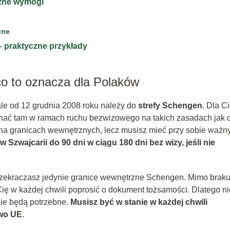
czne wymogi
zne
 praktyczne przykłady
co to oznacza dla Polaków
 ale od 12 grudnia 2008 roku należy do
strefy Schengen
. Dla C
chać tam w ramach ruchu bezwizowego na takich zasadach jak 
 na granicach wewnętrznych, lecz musisz mieć przy sobie ważn
Szwajcarii do 90 dni w ciągu 180 dni bez wizy, jeśli nie
przekraczasz jedynie granice wewnętrzne Schengen. Mimo brak
 Cię w każdej chwili poprosić o dokument tożsamości. Dlatego ni
nie będą potrzebne.
Musisz być w stanie w każdej chwili
two UE
.