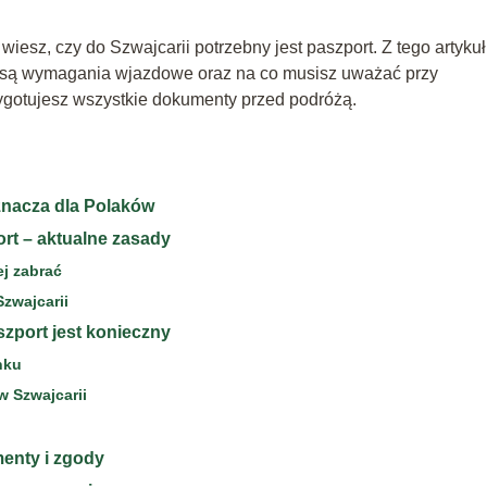
wiesz, czy do Szwajcarii potrzebny jest paszport. Z tego artyku
ie są wymagania wjazdowe oraz na co musisz uważać przy
zygotujesz wszystkie dokumenty przed podróżą.
oznacza dla Polaków
ort – aktualne zasady
ej zabrać
zwajcarii
szport jest konieczny
nku
 Szwajcarii
menty i zgody