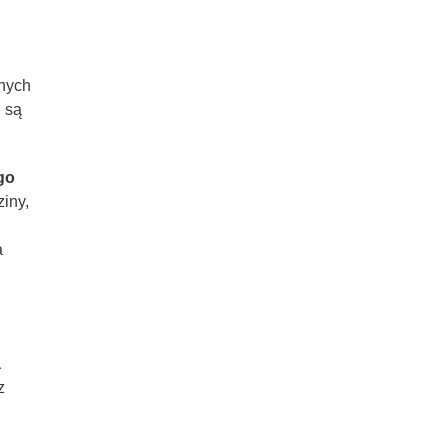
tnych
 są
go
ziny,
a
a
z