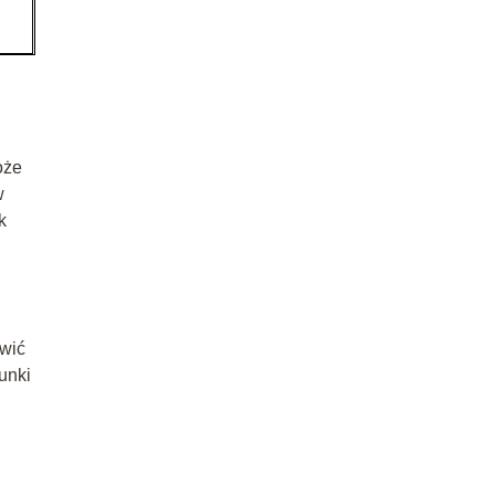
oże
w
k
ówić
unki