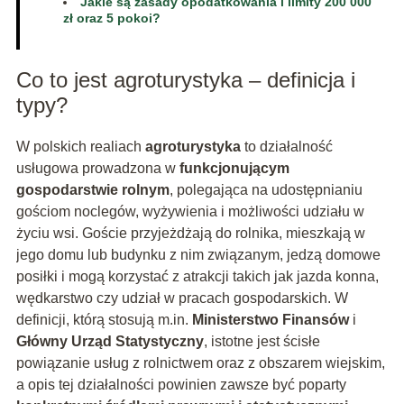
Jakie są zasady opodatkowania i limity 200 000
zł oraz 5 pokoi?
Co to jest agroturystyka – definicja i
typy?
W polskich realiach
agroturystyka
to działalność
usługowa prowadzona w
funkcjonującym
gospodarstwie rolnym
, polegająca na udostępnianiu
gościom noclegów, wyżywienia i możliwości udziału w
życiu wsi. Goście przyjeżdżają do rolnika, mieszkają w
jego domu lub budynku z nim związanym, jedzą domowe
posiłki i mogą korzystać z atrakcji takich jak jazda konna,
wędkarstwo czy udział w pracach gospodarskich. W
definicji, którą stosują m.in.
Ministerstwo Finansów
i
Główny Urząd Statystyczny
, istotne jest ścisłe
powiązanie usług z rolnictwem oraz z obszarem wiejskim,
a opis tej działalności powinien zawsze być poparty