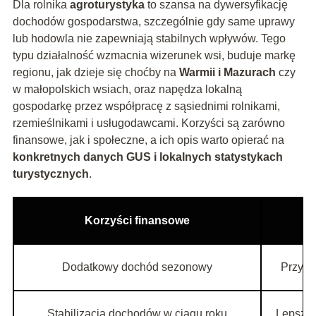
Dla rolnika
agroturystyka
to szansa na dywersyfikację
dochodów gospodarstwa, szczególnie gdy same uprawy
lub hodowla nie zapewniają stabilnych wpływów. Tego
typu działalność wzmacnia wizerunek wsi, buduje markę
regionu, jak dzieje się choćby na
Warmii i Mazurach
czy
w małopolskich wsiach, oraz napędza lokalną
gospodarkę przez współpracę z sąsiednimi rolnikami,
rzemieślnikami i usługodawcami. Korzyści są zarówno
finansowe, jak i społeczne, a ich opis warto opierać na
konkretnych danych GUS i lokalnych statystykach
turystycznych
.
Korzyści finansowe
Dodatkowy dochód sezonowy
Przych
Stabilizacja dochodów w ciągu roku
Lepsze 